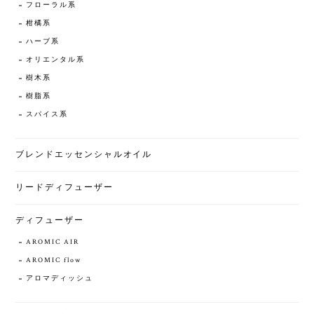
フローラル系
柑橘系
ハーブ系
オリエンタル系
樹木系
樹脂系
スパイス系
ブレンドエッセンシャルオイル
リードディフューザー
ディフューザー
AROMIC AIR
AROMIC flow
アロマディッシュ