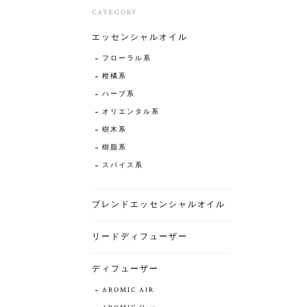
CATEGORY
エッセンシャルオイル
フローラル系
柑橘系
ハーブ系
オリエンタル系
樹木系
樹脂系
スパイス系
ブレンドエッセンシャルオイル
リードディフューザー
ディフューザー
AROMIC AIR